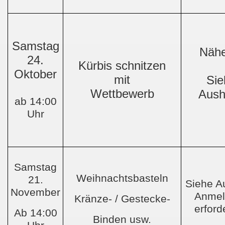
Samstag
Nähe
24.
Kürbis schnitzen
Oktober
mit
Sie
Wettbewerb
Aush
ab 14:00
Uhr
Samstag
Weihnachtsbasteln
21.
Siehe A
November
Anmel
Kränze- / Gestecke-
erford
Ab 14:00
Binden usw.